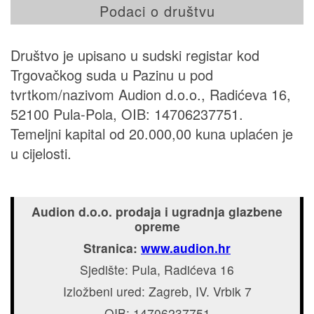
Podaci o društvu
Društvo je upisano u sudski registar kod
Trgovačkog suda u Pazinu u pod
tvrtkom/nazivom Audion d.o.o., Radićeva 16,
52100 Pula-Pola, OIB: 14706237751.
Temeljni kapital od 20.000,00 kuna uplaćen je
u cijelosti.
Audion d.o.o. prodaja i ugradnja glazbene
opreme
Stranica:
www.audion.hr
Sjedište: Pula, Radićeva 16
Izložbeni ured: Zagreb, IV. Vrbik 7
OIB: 14706237751