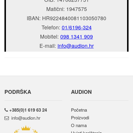
Matični: 1947575
IBAN: HR9224840081103050780
Telefon:
01/6196-324
Mobitel:
098 1341 909
E-mail:
rh.noidua@ofni
PODRŠKA
AUDION
+385(0)1 619 63 24
Početna
Proizvodi
rh.noidua@ofni
O nama
Uvjeti korištenja